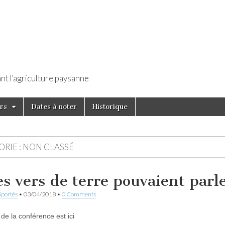
t l'agriculture paysanne
os
rs
Dates à noter
Historique
RIE :
NON CLASSÉ
les vers de terre pouvaient parl
Sportès
•
03/04/2018
•
0 Comments
de la conférence est ici