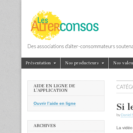
Des associations d'alter-consommateurs soutenan
Les Altercons
Skip to content
Présentation
Nos producteurs
Nos valeu
Main menu
AIDE EN LIGNE DE
CATÉGO
L’APPLICATION
Ouvrir l’aide en ligne
Si 
by
Daniel 
ARCHIVES
La vidéo 