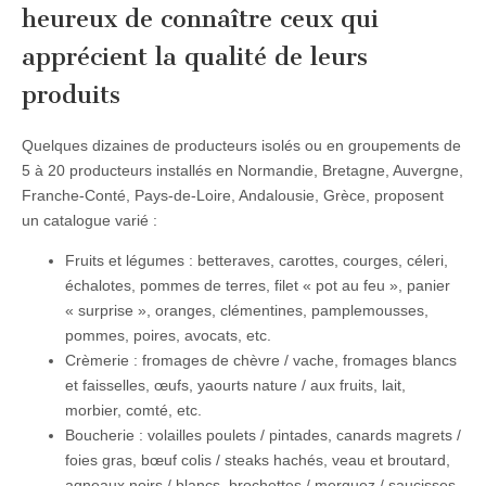
heureux de connaître ceux qui
apprécient la qualité de leurs
produits
Quelques dizaines de producteurs isolés ou en groupements de
5 à 20 producteurs installés en
Normandie, Bretagne, Auvergne,
Franche-Conté, Pays-de-Loire, Andalousie, Grèce,
proposent
un catalogue varié :
Fruits et légumes :
betteraves, carottes, courges, céleri,
échalotes, pommes de terres, filet « pot au feu », panier
« surprise », oranges, clémentines, pamplemousses,
pommes, poires, avocats, etc.
Crèmerie :
fromages de chèvre / vache, fromages blancs
et faisselles, œufs, yaourts nature / aux fruits, lait,
morbier, comté, etc.
Boucherie :
volailles poulets / pintades, canards magrets /
foies gras, bœuf colis / steaks hachés, veau et broutard,
agneaux noirs / blancs, brochettes / merguez / saucisses,